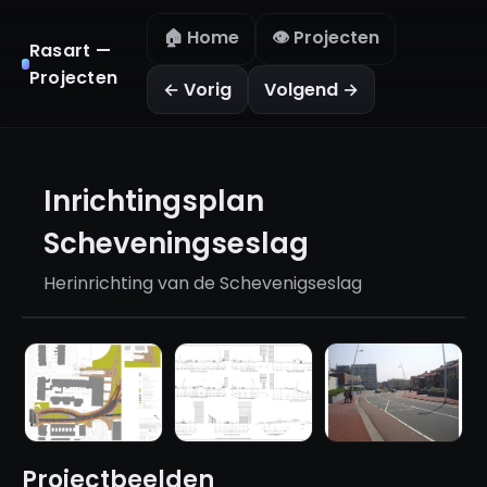
🏠 Home
👁️ Projecten
Rasart —
Projecten
← Vorig
Volgend →
Inrichtingsplan
Scheveningseslag
Herinrichting van de Schevenigseslag
Projectbeelden