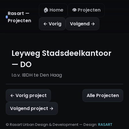
🏠 Home
👁️ Projecten
Rasart —
Projecten
← Vorig
Volgend →
Leyweg Stadsdeelkantoor
— DO
I.o.v. IBDH te Den Haag
← Vorig project
Alle Projecten
Volgend project →
© Rasart Urban Design & Development — Design:
RASART