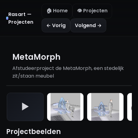
🏠 Home
👁️ Projecten
Rasart —
Projecten
← Vorig
Volgend →
MetaMorph
Afstudeerproject de MetaMorph, een stedelijk
zit/staan meubel
Projectbeelden